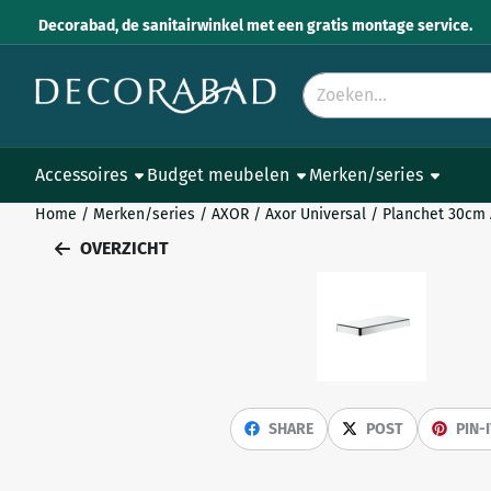
Cookievoorkeuren zijn momenteel gesloten.
Decorabad, de sanitairwinkel met een gratis montage service.
Zoeken
Accessoires
Budget meubelen
Merken/series
Home
/
Merken/series
/
AXOR
/
Axor Universal
/
Planchet 30cm 
OVERZICHT
SHARE
POST
PIN-