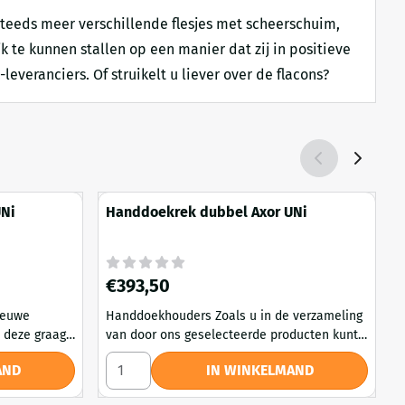
steeds meer verschillende flesjes met scheerschuim,
jk te kunnen stallen op een manier dat zij in positieve
veranciers. Of struikelt u liever over de flacons?
UNi
Handdoekrek dubbel Axor UNi
Prijs: 393,50
P
€393,50
Handdoekhouders Zoals u in de verzameling
Pla
 deze graag
van door ons geselecteerde producten kunt
b
erlangen om
zien, bestaan er handdoekhouders in vele
n
al/planchet Axor UNi
Aantal kiezen voor Handdoekrek dubbel Axor
A
AND
IN WINKELMAND
es met
soorten en maten. Belangrijk is dat de
s
poos,
handdoekhouder zowel met als zonder
s