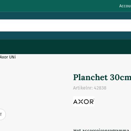
Accou
Axor UNi
Planchet 30cm
Artikelnr:
42838
IT
Het accessoireprogramma A