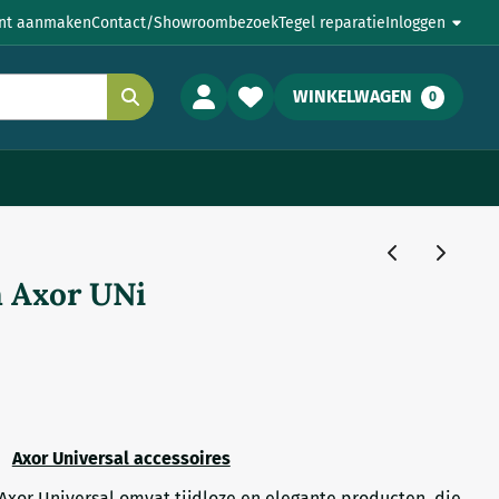
nt aanmaken
Contact/Showroombezoek
Tegel reparatie
Inloggen
WINKELWAGEN
0
 Axor UNi
Axor Universal accessoires
xor Universal omvat tijdloze en elegante producten, die