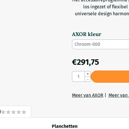
los ingezet of flexib
universele design harmoni
AXOR kleur
€
291,75
Aantal
+
-
Meer van AXOR
|
Meer van 
)
Planchetten