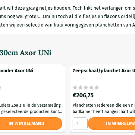
 wil deze graag netjes houden. Toch lijkt het verlangen om 
ms nog wel groter… Om nu toch al die flesjes en flacons ordeli
en wij een selectie van fraai vormgegeven planchetten van A-le
 30cm Axor UNi
ouder Axor UNi
Zeepschaal/planchet Axor 
Prijs: 206,75
€206,75
e verzameling
Planchetten Iedereen die een nieuwe
 geselecteerde producten kunt
badkamer heeft aangeschaft wil
n er handdoekhouders in vele
netjes houden. Toch lijkt het v
zen voor Handdoekhouder Axor UNi
Aantal kiezen voor Zeepscha
IN WINKELMAND
IN WINKELM
aten. Belangrijk is dat de
steeds meer verschillende flesj
der zowel met als zonder
scheerschuim, aftershave, sham