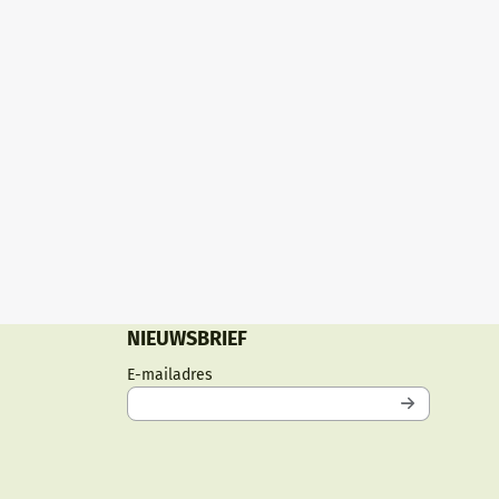
NIEUWSBRIEF
Vul je e-mailadres in voor de nieuwsbri
E-mailadres