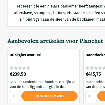
Iedereen die een nieuwe badkamer heeft aangeschaft
aftershave, shampoos, lotions, etc. aan te schaffen so
zin bijdragen aan de sfeer van de badkamer, maakt
Aanbevolen artikelen voor
Planchet
Drinkglas Axor UNi
Handdoekh
Prijs: 239,50
Prijs: 415,75
€239,50
€415,75
Glas- en tandenborstel houders. Het lijkt zo
Handdoekhouders Zoals u in d
voor de hand liggend: een glas in de
van door ons
badkamer. Een glas om de mond mee te
zien, bestaa
Aantal kiezen voor Drinkglas Axor UNi
Aantal kie
IN WINKELMAND
spoelen, of om water uit de drinken. Maar
soorten en m
door het glas te plaatsen in één van de mooi
handdoekhou