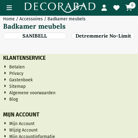
Cookievoorkeuren zijn momenteel gesloten.
0
Home
/
Accessoires
/
Badkamer meubels
Badkamer meubels
SANIBELL
Detremmerie No-Limit
KLANTENSERVICE
Betalen
Privacy
Gastenboek
Sitemap
Algemene voorwaarden
Blog
MIJN ACCOUNT
Mijn Account
Wijzig Account
Mijn Accountinformatie