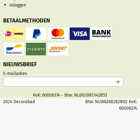
Inloggen
BETAALMETHODEN
NIEUWSBRIEF
Vul je e-mailadres in voor de nieuwsbrief
E-mailadres
KvK: 60006374 - Btw: NL002081342B53
2024 Decorabad
Btw: NL186268282B02 KvK:
60006374