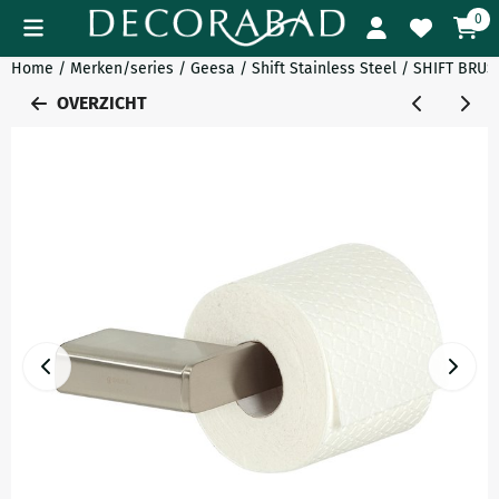
Cookievoorkeuren zijn momenteel gesloten.
0
Home
/
Merken/series
/
Geesa
/
Shift Stainless Steel
/
SHIFT BRUSH
OVERZICHT