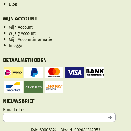
Blog
MIJN ACCOUNT
Mijn Account
Wijzig Account
Mijn Accountinformatie
Inloggen
BETAALMETHODEN
NIEUWSBRIEF
Vul je e-mailadres in voor de nieuwsbrief
E-mailadres
KvK: 60006374 - Btw: NL002081342B53