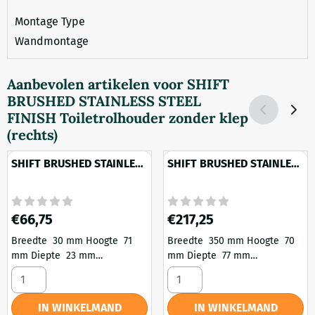
Montage Type
Wandmontage
Aanbevolen artikelen voor
SHIFT
BRUSHED STAINLESS STEEL
FINISH Toiletrolhouder zonder klep
(rechts)
SHIFT BRUSHED STAINLESS
SHIFT BRUSHED STAINLESS
STEEL FINISH
STEEL FINISH
Handdoekhaak medium
Douchemand
Prijs: 66,75
Prijs: 217,25
€66,75
€217,25
Breedte 30 mm Hoogte 71
Breedte 350 mm Hoogte 70
mm Diepte 23 mm
mm Diepte 77 mm
Hartafstand 24 mm Gewicht
Hartafstand 24 mm Gewicht
Aantal kiezen voor SHIFT BRUSHED STAINLESS STEEL FINI
Aantal kiezen voor SHIFT B
239 Gram Kleur RVS
1336 Gram Kleur RVS
geborsteld Materiaal Metaal
geborsteld Materiaal Metaal
IN WINKELMAND
IN WINKELMAND
Montage Type Schroeven
Montage Type Schroeven