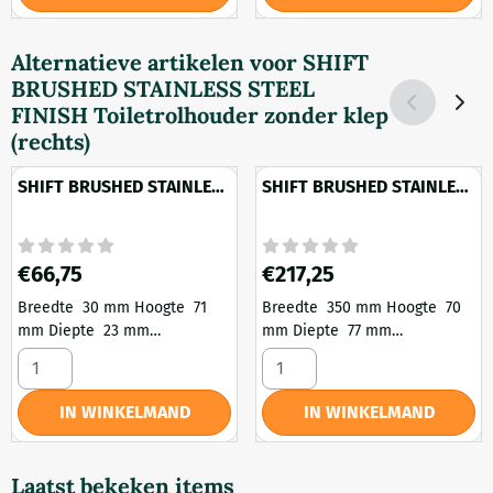
Alternatieve artikelen voor
SHIFT
BRUSHED STAINLESS STEEL
FINISH Toiletrolhouder zonder klep
(rechts)
SHIFT BRUSHED STAINLESS
SHIFT BRUSHED STAINLESS
STEEL FINISH
STEEL FINISH
Handdoekhaak medium
Douchemand
Prijs: 66,75
Prijs: 217,25
€66,75
€217,25
Breedte 30 mm Hoogte 71
Breedte 350 mm Hoogte 70
mm Diepte 23 mm
mm Diepte 77 mm
Hartafstand 24 mm Gewicht
Hartafstand 24 mm Gewicht
Aantal kiezen voor SHIFT BRUSHED STAINLESS STEEL FINI
Aantal kiezen voor SHIFT B
239 Gram Kleur RVS
1336 Gram Kleur RVS
geborsteld Materiaal Metaal
geborsteld Materiaal Metaal
IN WINKELMAND
IN WINKELMAND
Montage Type Schroeven
Montage Type Schroeven
Laatst bekeken items