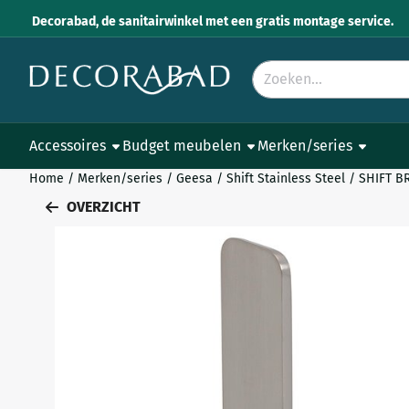
Cookievoorkeuren zijn momenteel gesloten.
Decorabad, de sanitairwinkel met een gratis montage service.
Zoeken
Accessoires
Budget meubelen
Merken/series
Home
/
Merken/series
/
Geesa
/
Shift Stainless Steel
/
SHIFT B
OVERZICHT