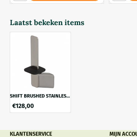
Laatst bekeken items
SHIFT BRUSHED STAINLESS
STEEL FINISH
€
128,00
Reserverolhouder
KLANTENSERVICE
MIJN ACCO