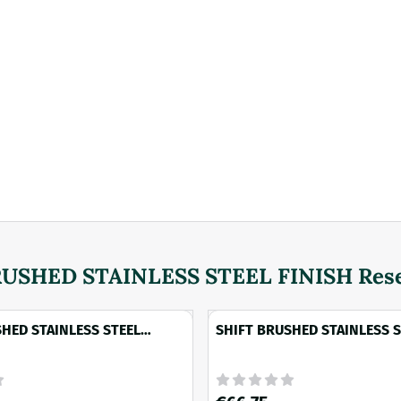
RUSHED STAINLESS STEEL FINISH Rese
HED STAINLESS STEEL
SHIFT BRUSHED STAINLESS S
nddoekhaak gestreept
FINISH Handdoekhaak med
Prijs: 66,75