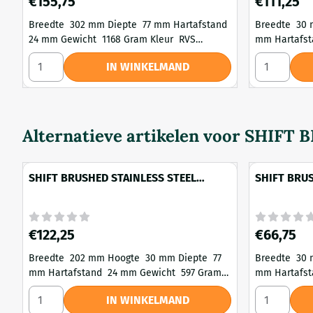
€155,75
€111,25
Breedte 302 mm Diepte 77 mm Hartafstand
Breedte 30 mm Hoogte 71 mm D
24 mm Gewicht 1168 Gram Kleur RVS
mm Hartafstand 24 mm Gewicht 239 Gram
geborsteld Materiaal Metaal Montage Type
Kleur RVS geborsteld 
Aantal kiezen voor SHIFT BRUSHED STAINLESS STEEL FIN
Aantal kie
IN WINKELMAND
Schroeven
Montage Typ
Alternatieve artikelen voor
SHIFT B
SHIFT BRUSHED STAINLESS STEEL
SHIFT BRUS
FINISH Toiletrolhouder zonder klep
FINISH Ha
(links)
Prijs: 122,25
Prijs: 66,75
€122,25
€66,75
Breedte 202 mm Hoogte 30 mm Diepte 77
Breedte 30 mm Hoogte 71 mm D
mm Hartafstand 24 mm Gewicht 597 Gram
mm Hartafstand 24 mm Gewicht 239 Gram
Kleur RVS geborsteld Materiaal Metaal
Kleur RVS geborsteld 
Aantal kiezen voor SHIFT BRUSHED STAINLESS STEEL FINI
Aantal kie
IN WINKELMAND
Montage Type Schroeven
Montage Typ