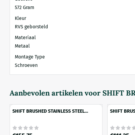
572 Gram
Kleur
RVS geborsteld
Materiaal
Metaal
Montage Type
Schroeven
Aanbevolen artikelen voor
SHIFT B
SHIFT BRUSHED STAINLESS STEEL
SHIFT BRUS
FINISH Toiletrolhouder zonder klep
FINISH Ha
met planchet
Prijs: 155,75
Prijs: 111,25