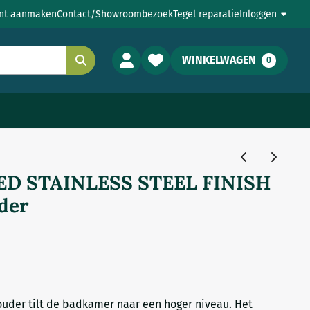
nt aanmaken
Contact/Showroombezoek
Tegel reparatie
Inloggen
WINKELWAGEN
0
D STAINLESS STEEL FINISH
der
ouder tilt de badkamer naar een hoger niveau. Het