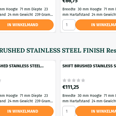
€66,75
iepte 23
Breedte 30 mm Hoogte 71 mm Diepte 23
mm Hartafstand 24 mm Gewicht 239 Gram
Materiaal Metaal
Kleur RVS geborsteld Materiaal Metaal
ISH Toiletrolhouder zonder klep met planchet
zen voor SHIFT BRUSHED STAINLESS STEEL FINISH Handdoekha
Aantal kiezen voor SHIFT 
IN WINKELMAND
IN WINKELM
e Schroeven
Montage Type Schroeven
RUSHED STAINLESS STEEL FINISH Res
HED STAINLESS STEEL
SHIFT BRUSHED STAINLESS S
nddoekhaak medium
FINISH Handdoekhaak gest
Prijs: 111,25
€111,25
iepte 23
Breedte 30 mm Hoogte 71 mm Diepte 23
mm Hartafstand 24 mm Gewicht 239 Gram
Materiaal Metaal
Kleur RVS geborsteld Materiaal Metaal
SH Toiletrolhouder zonder klep (links)
zen voor SHIFT BRUSHED STAINLESS STEEL FINISH Handdoekh
Aantal kiezen voor SHIFT B
IN WINKELMAND
IN WINKELM
e Schroeven
Montage Type Schroeven