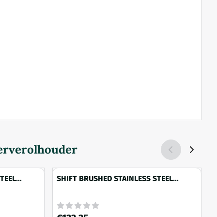
rverolhouder
TEEL
SHIFT BRUSHED STAINLESS STEEL
ium
FINISH Toiletrolhouder zonder klep
(links)
Prijs: 122,25
P