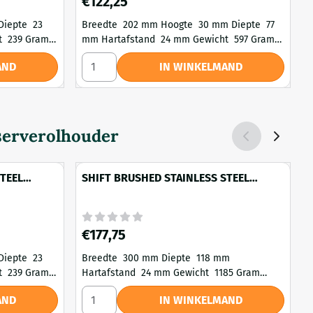
€122,25
Breedte 202 mm Hoogte 30 mm Diepte 77
Br
mm Hartafstand 24 mm Gewicht 597 Gram
mm Hartaf
Kleur RVS geborsteld Materiaal Metaal
K
ak gestreept
BRUSHED STAINLESS STEEL FINISH Handdoekhaak medium
Aantal kiezen voor SHIFT BRUSHED STAINLESS 
A
AND
IN WINKELMAND
Montage Type Schroeven
erverolhouder
TEEL
SHIFT BRUSHED STAINLESS STEEL
reept
FINISH Toiletrolhouder dubbel met
planchet
Prijs: 177,75
P
€177,75
Breedte 300 mm Diepte 118 mm
Br
Hartafstand 24 mm Gewicht 1185 Gram
24 mm
Kleur RVS geborsteld / Transparant
geb
aak medium
RUSHED STAINLESS STEEL FINISH Handdoekhaak gestreept
Aantal kiezen voor SHIFT BRUSHED STAINLESS
A
AND
IN WINKELMAND
Materiaal Glas, Metaal Montage Type