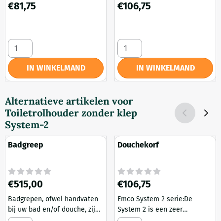
Prijs: 81,75
Prijs: 106,75
€81,75
€106,75
Aantal kiezen voor Douchewisser
Aantal kiezen voor Doucheko
IN WINKELMAND
IN WINKELMAND
Alternatieve artikelen voor
Toiletrolhouder zonder klep
System-2
Badgreep
Douchekorf
Prijs: 515,00
Prijs: 106,75
€515,00
€106,75
Badgrepen, ofwel handvaten
Emco System 2 serie:De
bij uw bad en/of douche, zijn
System 2 is een zeer
echt niet alleen voor oudere
populaire serie, met