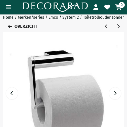
Cookievoorkeuren zijn momenteel gesloten.
0
Home
/
Merken/series
/
Emco
/
System 2
/
Toiletrolhouder zonder 
OVERZICHT