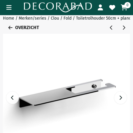
Cookievoorkeuren zijn momenteel gesloten.
0
Home
/
Merken/series
/
Clou
/
Fold
/
Toiletrolhouder 50cm + planc
OVERZICHT