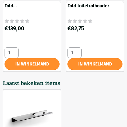
Fold
Fold toiletrolhouder
Toiletborstelgarnituur
Prijs: 139,00
Prijs: 82,75
€139,00
€82,75
Aantal kiezen voor Fold Toiletborstelgarnituur
Aantal kiezen voor Fold toil
IN WINKELMAND
IN WINKELMAND
Laatst bekeken items