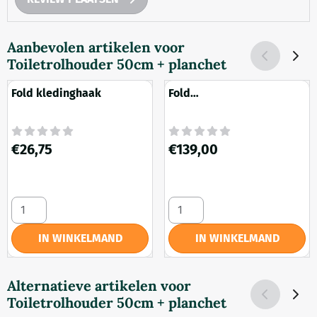
Aanbevolen artikelen voor
Toiletrolhouder 50cm + planchet
Fold kledinghaak
Fold
Toiletborstelgarnituur
Prijs: 26,75
Prijs: 139,00
€26,75
€139,00
Aantal kiezen voor Fold kledinghaak
Aantal kiezen voor Fold Toile
IN WINKELMAND
IN WINKELMAND
Alternatieve artikelen voor
Toiletrolhouder 50cm + planchet