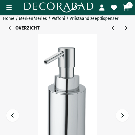
Cookievoorkeuren zijn momenteel gesloten.
0
Home
/
Merken/series
/
Paffoni
/
Vrijstaand zeepdispenser
OVERZICHT