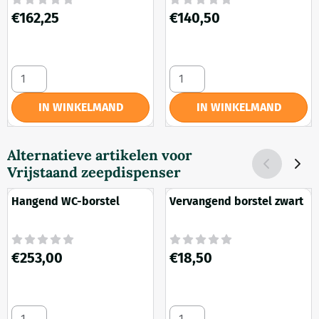
Prijs: 162,25
Prijs: 140,50
€162,25
€140,50
Aantal kiezen voor Reserve rolhouder
Aantal kiezen voor Toiletrolh
IN WINKELMAND
IN WINKELMAND
Alternatieve artikelen voor
Vrijstaand zeepdispenser
Hangend WC-borstel
Vervangend borstel zwart
Prijs: 253,00
Prijs: 18,50
€253,00
€18,50
Aantal kiezen voor Hangend WC-borstel
Aantal kiezen voor Vervangen