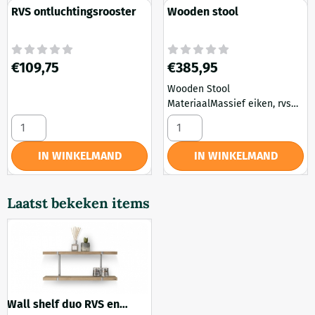
RVS ontluchtingsrooster
Wooden stool
Prijs: 109,75
Prijs: 385,95
€109,75
€385,95
Wooden Stool
MateriaalMassief eiken, rvs
KleurOld grey i.c.m. mat zwart
Aantal kiezen voor RVS ontluchtingsrooster
Aantal kiezen voor Wooden s
of geborsteld rvs Breedte30
cm Hoogte45 cm Diepte30 cm
IN WINKELMAND
IN WINKELMAND
ExtraGeschikt voor iedere
woonruimte. Niet geschikt
voor in de doucheruimte
Laatst bekeken items
Wall shelf duo RVS en