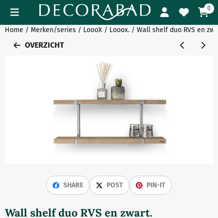
Cookievoorkeuren zijn momenteel gesloten.
0
Home
/
Merken/series
/
LoooX
/
Looox.
/
Wall shelf duo RVS en zwa
OVERZICHT
SHARE
POST
PIN-IT
Wall shelf duo RVS en zwart.