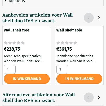
Diepte 15
Aanbevolen artikelen voor
Wall
shelf duo RVS en zwart.
Wall shelf free
Wall shelf solo
Prijs: 228,75
Prijs: 361,75
€228,75
€361,75
Technische specificaties
Technische specificaties
Wooden Wall Shelf Free
Wooden Wall Shelf Solo
Materiaal Massief eiken Kleur
MateriaalMassief eiken, rvs
Aantal kiezen voor Wall shelf free
Aantal kiezen voor Wall shelf
Old grey Breedte 60 en 80 cm
KleurOld grey i.c.m. mat zwart
Hoogte 4 cm Diepte 15
of geborsteld rvs Breedte 60
IN WINKELMAND
IN WINKELMAND
en 80 cm Hoogte 3 cm Diepte
15
Alternatieve artikelen voor
Wall
shelf duo RVS en zwart.