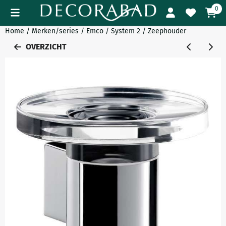
Cookievoorkeuren zijn momenteel gesloten.
0
Home
/
Merken/series
/
Emco
/
System 2
/
Zeephouder
OVERZICHT