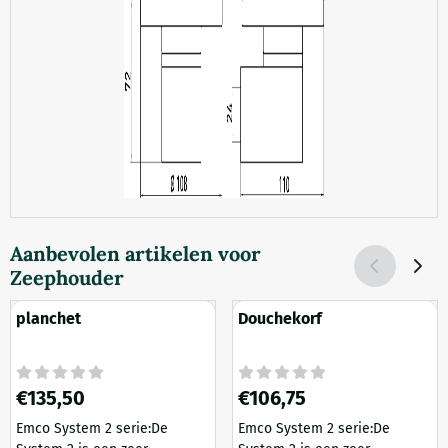
Aanbevolen artikelen voor
Zeephouder
planchet
Douchekorf
Prijs: 135,50
Prijs: 106,75
€135,50
€106,75
Emco System 2 serie:De
Emco System 2 serie:De