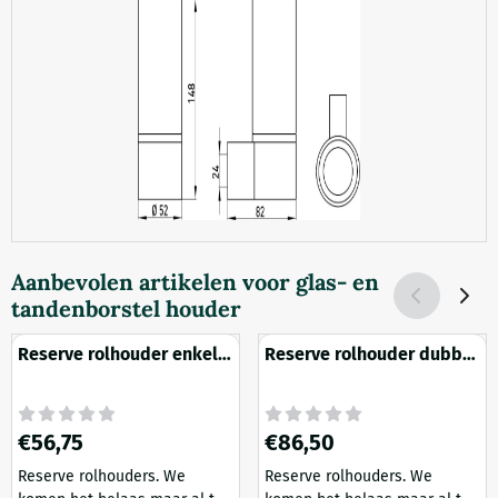
Aanbevolen artikelen voor
glas- en
tandenborstel houder
Reserve rolhouder enkel
Reserve rolhouder dubbel
System-2
System-2
Prijs: 56,75
Prijs: 86,50
€56,75
€86,50
Reserve rolhouders. We
Reserve rolhouders. We