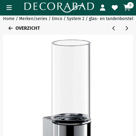
Cookievoorkeuren zijn momenteel gesloten.
0
Home
/
Merken/series
/
Emco
/
System 2
/
glas- en tandenborstel 
OVERZICHT