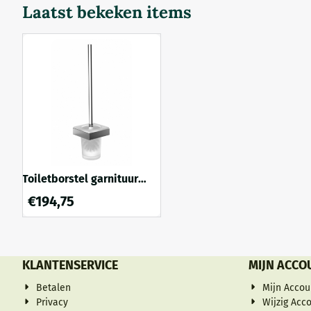
Laatst bekeken items
belangrijk dat de handdoekhouder dusdanig
toiletgebruik
is bevestigd dat uw hand...
weg staan; oo
Toiletborstel garnituur
Liaison
€
194,75
KLANTENSERVICE
MIJN ACCO
Betalen
Mijn Accou
Privacy
Wijzig Acc