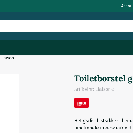
Accou
 Liaison
Toiletborstel 
Artikelnr:
Liaison-3
Het grafisch strakke schem
functionele meerwaarde die