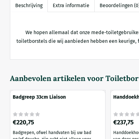
Beschrijving
Extra informatie
Beoordelingen (0
We hopen allemaal dat onze mede-toiletgebruikers 
toiletborstels die wij aanbieden hebben een keurige,
Aanbevolen artikelen voor
Toiletbor
Badgreep 33cm Liaison
Handdoekh
Prijs: 220,75
Prijs: 237,75
€220,75
€237,75
Badgrepen, ofwel handvaten bij uw bad
Handdoekhouders Zoals u in d