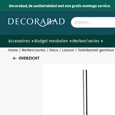
Cookievoorkeuren zijn momenteel gesloten.
Decorabad, de sanitairwinkel met een gratis montage service.
Zoeken
Accessoires
Budget meubelen
Merken/series
Home
/
Merken/series
/
Emco
/
Liaison
/
Toiletborstel garnituur
OVERZICHT