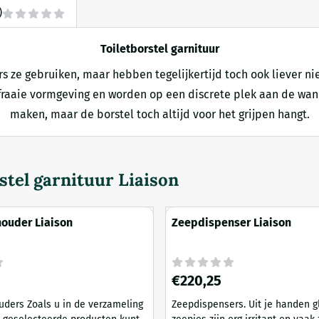
)
Toiletborstel garnituur
ze gebruiken, maar hebben tegelijkertijd toch ook liever niet
 fraaie vormgeving en worden op een discrete plek aan de wan
maken, maar de borstel toch altijd voor het grijpen hangt.
stel garnituur Liaison
ouder Liaison
Zeepdispenser Liaison
Prijs: 220,25
€220,25
e verzameling
Zeepdispensers. Uit je handen glippende