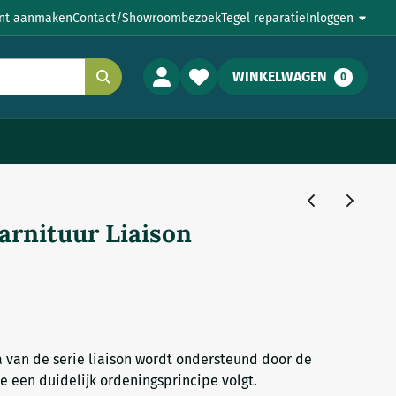
nt aanmaken
Contact/Showroombezoek
Tegel reparatie
Inloggen
WINKELWAGEN
0
garnituur Liaison
a van de serie liaison wordt ondersteund door de
 een duidelijk ordeningsprincipe volgt.