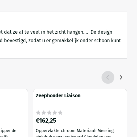
 dat ze al te veel in het zicht hangen…. De design
d bevestigd, zodat u er gemakkelijk onder schoon kunt
Zeephouder Liaison
Prijs: 162,25
P
€162,25
Oppervlakte chroom Materiaal: Messing,
G