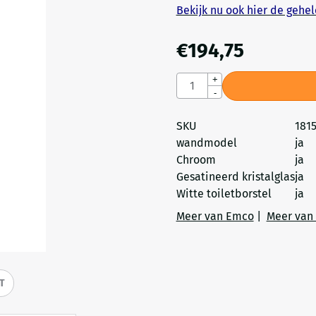
Bekijk nu ook hier de gehele
€
194,75
Aantal
+
-
SKU
181
wandmodel
ja
Chroom
ja
Gesatineerd kristalglas
ja
Witte toiletborstel
ja
Meer van Emco
|
Meer van 
IT