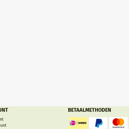
 verhogen en zeker niet in de
k niet wa...
UNT
BETAALMETHODEN
nt
ount