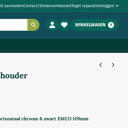
nt aanmaken
Contact/Showroombezoek
Tegel reparatie
Inloggen
WINKELWAGEN
0
lhouder
orizontaal chroom & zwart EMCO 109mm