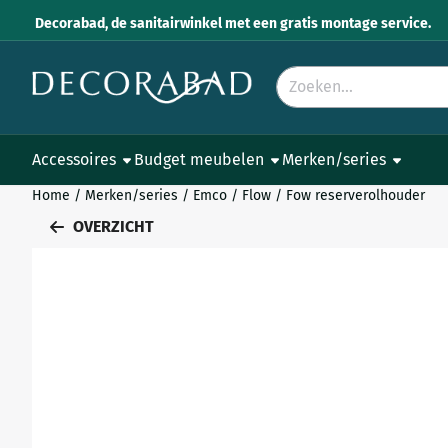
Cookievoorkeuren zijn momenteel gesloten.
Decorabad, de sanitairwinkel met een gratis montage service.
Zoeken
Accessoires
Budget meubelen
Merken/series
Home
/
Merken/series
/
Emco
/
Flow
/
Fow reserverolhouder
OVERZICHT