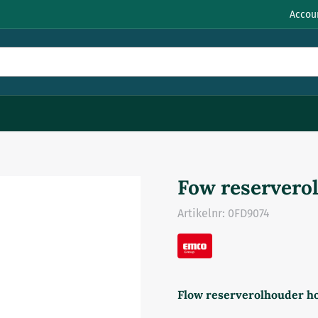
Accou
Fow reservero
Artikelnr:
0FD9074
Flow reserverolhouder h