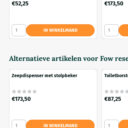
Prijs: 52,25
Prijs: 173,50
€52,25
€173,50
Aantal kiezen voor handdoek houder 320mm
Aantal kie
IN WINKELMAND
Alternatieve artikelen voor
Fow res
Zeepdispenser met stolpbeker
Toiletborst
Prijs: 173,50
Prijs: 87,25
€173,50
€87,25
Aantal kiezen voor Zeepdispenser met stolpbeker
Aantal kiez
IN WINKELMAND