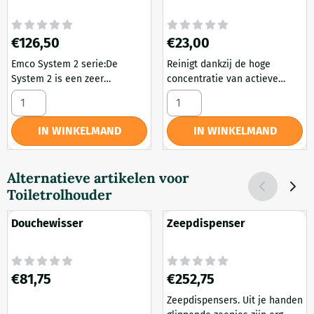
1 stuk
Prijs: 126,50
Prijs: 23,00
€126,50
€23,00
Emco System 2 serie:De
Reinigt dankzij de hoge
System 2 is een zeer
concentratie van actieve
populaire serie, met
bestanddelen Ontkalkt zonder
Aantal kiezen voor Hoek douchekorf
Aantal kiezen voor Novellini c
stijlelementen van
schadelijk te zijn voor het
rechthoekig elementen, met
oppervlak Voorkomt nieuwe
IN WINKELMAND
IN WINKELMAND
een subtiele ronde afwerking.
kalkresten dankzij het "water
De badgrepen zijn van hoge
slide" effect
kwaliteit. Zeer functioneel en
Alternatieve artikelen voor
tegelijk ook decoratief. Top
Toiletrolhouder
serie.
Douchewisser
Zeepdispenser
Prijs: 81,75
Prijs: 252,75
€81,75
€252,75
Zeepdispensers. Uit je handen