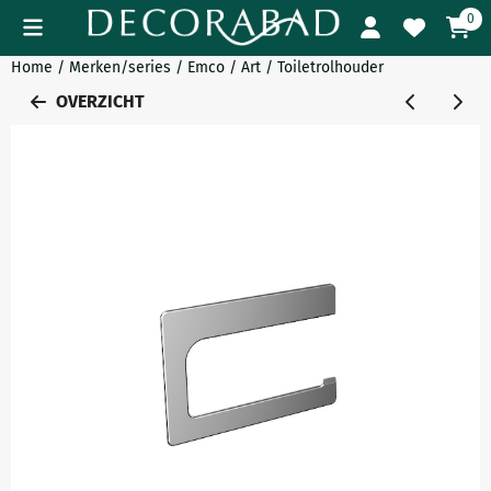
Cookievoorkeuren zijn momenteel gesloten.
0
Home
/
Merken/series
/
Emco
/
Art
/
Toiletrolhouder
OVERZICHT