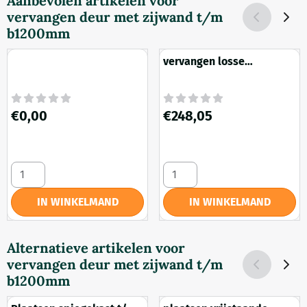
Aanbevolen artikelen voor
vervangen deur met zijwand t/m
b1200mm
vervangen losse
onderkast t/m 990mm
Prijs: 0,00
Prijs: 248,05
€0,00
€248,05
Aantal kiezen voor
Aantal kiezen voor vervange
IN WINKELMAND
IN WINKELMAND
Alternatieve artikelen voor
vervangen deur met zijwand t/m
b1200mm